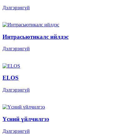
Дэлгэрэнгүй
Интрасьютикалс ийлдэс
Дэлгэрэнгүй
ELOS
Дэлгэрэнгүй
Үсний үйлчилгээ
Дэлгэрэнгүй