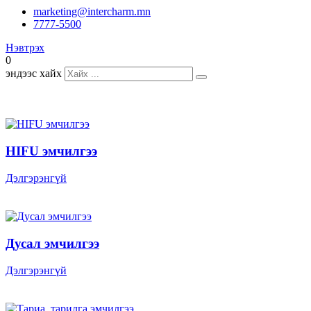
marketing@intercharm.mn
7777-5500
Нэвтрэх
0
эндээс хайх
HIFU эмчилгээ
Дэлгэрэнгүй
Дусал эмчилгээ
Дэлгэрэнгүй