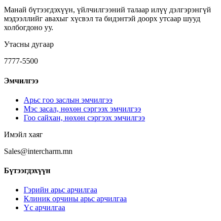
Манай бүтээгдэхүүн, үйлчилгээний талаар илүү дэлгэрэнгүй
мэдээллийг авахыг хүсвэл та бидэнтэй доорх утсаар шууд
холбогдоно уу.
Утасны дугаар
7777-5500
Эмчилгээ
Арьс гоо заслын эмчилгээ
Мэс засал, нөхөн сэргээх эмчилгээ
Гоо сайхан, нөхөн сэргээх эмчилгээ
Имэйл хаяг
Sales@intercharm.mn
Бүтээгдэхүүн
Гэрийн арьс арчилгаа
Клиник орчины арьс арчилгаа
Үс арчилгаа