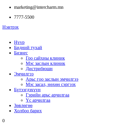
marketing@intercharm.mn
7777-5500
Нэвтрэх
Нүүр
Бидний тухай
Бизнес
Гоо сайхны клиник
Мэс заслын клиник
Дистрибюшн
Эмчилгээ
Арьс гоо заслын эмчилгээ
Мэс засал, нөхөн сэргээх
Бүтээгдэхүүн
Гэрийн арьс арчилгаа
Үс арчилгаа
Зөвлөгөө
Холбоо барих
0