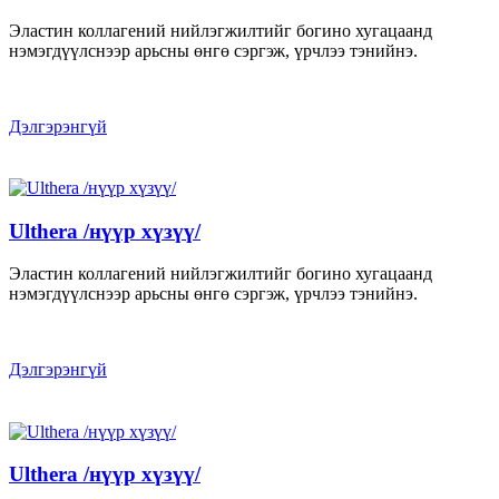
Эластин коллагений нийлэгжилтийг богино хугацаанд
нэмэгдүүлснээр арьсны өнгө сэргэж, үрчлээ тэнийнэ.
Дэлгэрэнгүй
Ulthera /нүүр хүзүү/
Эластин коллагений нийлэгжилтийг богино хугацаанд
нэмэгдүүлснээр арьсны өнгө сэргэж, үрчлээ тэнийнэ.
Дэлгэрэнгүй
Ulthera /нүүр хүзүү/