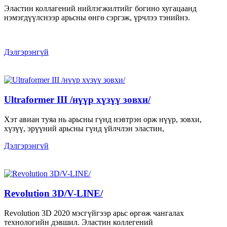
Эластин коллагений нийлэгжилтийг богино хугацаанд
нэмэгдүүлснээр арьсны өнгө сэргэж, үрчлээ тэнийнэ.
Дэлгэрэнгүй
Ultraformer III /нүүр хүзүү зовхи/
Хэт авиан туяа нь арьсны гүнд нэвтрэн орж нүүр, зовхи,
хүзүү, эрүүний арьсны гүнд үйлчлэн эластин,
Дэлгэрэнгүй
Revolution 3D/V-LINE/
Revolution 3D 2020 мэсгүйгээр арьс өргөж чангалах
технологийн дэвшил. Эластин коллегений