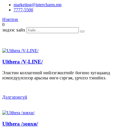
marketing@intercharm.mn
7777-5500
Нэвтрэх
0
эндээс хайх
Ulthera /V-LINE/
Эластин коллагений нийлэгжилтийг богино хугацаанд
нэмэгдүүлснээр арьсны өнгө сэргэж, үрчлээ тэнийнэ.
Дэлгэрэнгүй
Ulthera /зовхи/