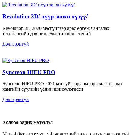
Revolution 3D/ нүүр зовхи хүзүү/
Revolution 3D 2020 мэсгүйгээр арьс өргөж чангалах
технологийн дэвшил. Эластин коллегений
Дэлгэрэнгүй
Syncreon HIFU PRO
Syncreon HIFU PRO 2021 мэсгүйгээр арьс өргөж чангалах
хамгийн сүүлийн үеийн шинэчлэгдсэн
Дэлгэрэнгүй
Холбоо барих мэдээлэл
Манай бүтээгдэхүүн, үйлчилгээний талаар илүү дэлгэрэнгүй