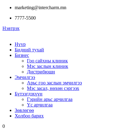
marketing@intercharm.mn
7777-5500
Нэвтрэх
Нүүр
Бидний тухай
Бизнес
Гоо сайхны клиник
Мэс заслын клиник
Дистрибюшн
Эмчилгээ
Арьс гоо заслын эмчилгээ
Мэс засал, нөхөн сэргээх
Бүтээгдэхүүн
Гэрийн арьс арчилгаа
Үс арчилгаа
Зөвлөгөө
Холбоо барих
0