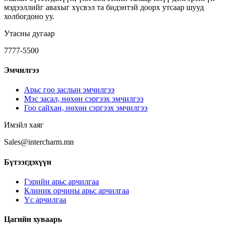
мэдээллийг авахыг хүсвэл та бидэнтэй доорх утсаар шууд
холбогдоно уу.
Утасны дугаар
7777-5500
Эмчилгээ
Арьс гоо заслын эмчилгээ
Мэс засал, нөхөн сэргээх эмчилгээ
Гоо сайхан, нөхөн сэргээх эмчилгээ
Имэйл хаяг
Sales@intercharm.mn
Бүтээгдэхүүн
Гэрийн арьс арчилгаа
Клиник орчины арьс арчилгаа
Үс арчилгаа
Цагийн хуваарь