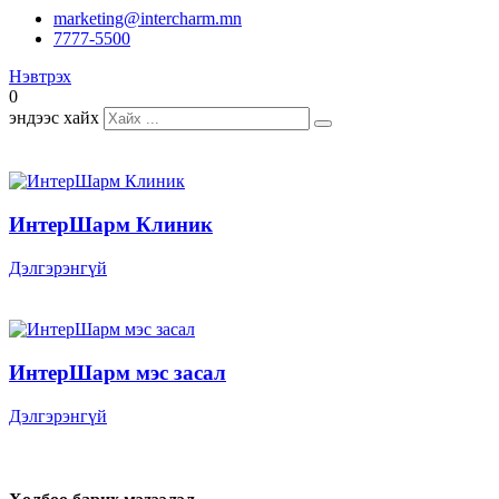
marketing@intercharm.mn
7777-5500
Нэвтрэх
0
эндээс хайх
ИнтерШарм Клиник
Дэлгэрэнгүй
ИнтерШарм мэс засал
Дэлгэрэнгүй