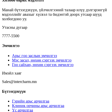
Холбоо барих мэдээлэл
Манай бүтээгдэхүүн, үйлчилгээний талаар илүү дэлгэрэнгүй
мэдээллийг авахыг хүсвэл та бидэнтэй доорх утсаар шууд
холбогдоно уу.
Утасны дугаар
7777-5500
Эмчилгээ
Арьс гоо заслын эмчилгээ
Мэс засал, нөхөн сэргээх эмчилгээ
Гоо сайхан, нөхөн сэргээх эмчилгээ
Имэйл хаяг
Sales@intercharm.mn
Бүтээгдэхүүн
Гэрийн арьс арчилгаа
Клиник орчины арьс арчилгаа
Үс арчилгаа