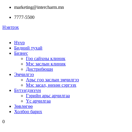
marketing@intercharm.mn
7777-5500
Нэвтрэх
Нүүр
Бидний тухай
Бизнес
Гоо сайхны клиник
Мэс заслын клиник
Дистрибюшн
Эмчилгээ
Арьс гоо заслын эмчилгээ
Мэс засал, нөхөн сэргээх
Бүтээгдэхүүн
Гэрийн арьс арчилгаа
Үс арчилгаа
Зөвлөгөө
Холбоо барих
0