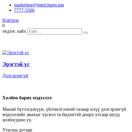
marketing@intercharm.mn
7777-5500
Нэвтрэх
0
эндээс хайх
Эрэгтэй үс
Дэлгэрэнгүй
Холбоо барих мэдээлэл
Манай бүтээгдэхүүн, үйлчилгээний талаар илүү дэлгэрэнгүй
мэдээллийг авахыг хүсвэл та бидэнтэй доорх утсаар шууд
холбогдоно уу.
Утасны дугаар