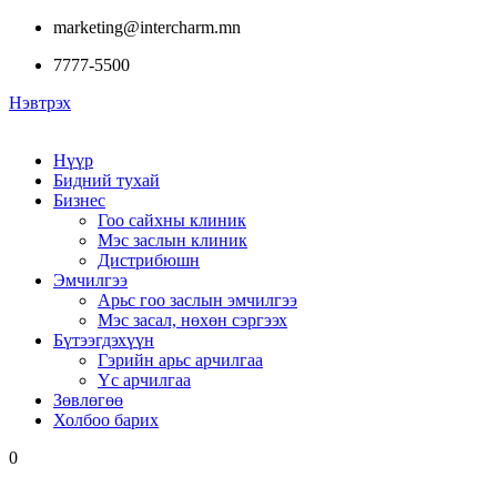
marketing@intercharm.mn
7777-5500
Нэвтрэх
Нүүр
Бидний тухай
Бизнес
Гоо сайхны клиник
Мэс заслын клиник
Дистрибюшн
Эмчилгээ
Арьс гоо заслын эмчилгээ
Мэс засал, нөхөн сэргээх
Бүтээгдэхүүн
Гэрийн арьс арчилгаа
Үс арчилгаа
Зөвлөгөө
Холбоо барих
0