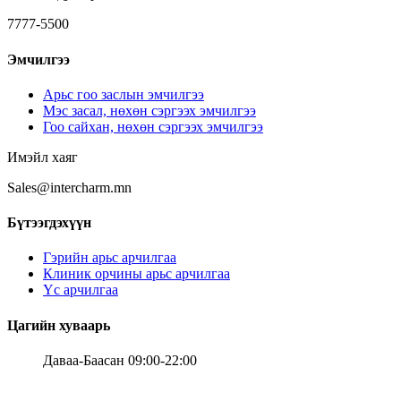
7777-5500
Эмчилгээ
Арьс гоо заслын эмчилгээ
Мэс засал, нөхөн сэргээх эмчилгээ
Гоо сайхан, нөхөн сэргээх эмчилгээ
Имэйл хаяг
Sales@intercharm.mn
Бүтээгдэхүүн
Гэрийн арьс арчилгаа
Клиник орчины арьс арчилгаа
Үс арчилгаа
Цагийн хуваарь
Даваа-Баасан 09:00-22:00