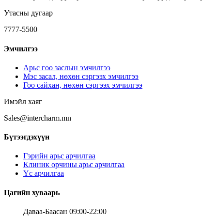
Мэс ажилбарууд
Эмэгтэй үс
Утасны дугаар
Ботокс
Эрэгтэй үс
7777-5500
Курсын эмчилгээ
Эмчилгээ
Арьс гоо заслын эмчилгээ
Мэс засал, нөхөн сэргээх эмчилгээ
Гоо сайхан, нөхөн сэргээх эмчилгээ
Имэйл хаяг
Sales@intercharm.mn
Бүтээгдэхүүн
Гэрийн арьс арчилгаа
Клиник орчины арьс арчилгаа
Үс арчилгаа
Цагийн хуваарь
Даваа-Баасан 09:00-22:00