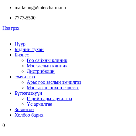
marketing@intercharm.mn
7777-5500
Нэвтрэх
Нүүр
Бидний тухай
Бизнес
Гоо сайхны клиник
Мэс заслын клиник
Дистрибюшн
Эмчилгээ
Арьс гоо заслын эмчилгээ
Мэс засал, нөхөн сэргээх
Бүтээгдэхүүн
Гэрийн арьс арчилгаа
Үс арчилгаа
Зөвлөгөө
Холбоо барих
0