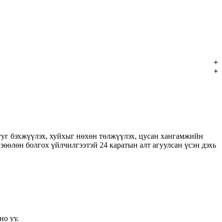
ууг бэхжүүлэх, хуйхыг нөхөн төлжүүлэх, цусан хангамжийн
зөөлөн болгох үйлчилгээтэй 24 каратын алт агуулсан үсэн дэхь
но уу.