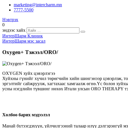
marketing@intercharm.mn
7777-5500
Нэвтрэх
0
эндээс хайх
ИнтерШарм Клиник
ИнтерШарм мэс засал
HIFU эмчилгээ
Хагалгааны төрөл
Oxygen+ Тэжээл/ORO/
Дусал эмчилгээ
Хөхний мэс засал
Тариа, тарилга эмчилгээ
Суганы мэс засал
OXYGEN хуйх цэвэрлэгээ
Лазер эмчилгээ
Хуйхны гүнийг хүчил төрөгчийн хийн шингэнээр цэвэрлэж, то
Нүүр, хацрын мэс засал
эргэлтийг сайжруулж, хагтахаас хамгаалж өгнө.Үс болон хуйхы
Нүүрний массаж
усны нэгдлийн түвшинг нөхөх Итали улсын ORO THERAPY тэж
Нүдний мэс засал, мэс ажилбар
Нүүрний аппаратны үйлчилгээ
Хамрын мэс засал, мэс ажилбар
Интрасьютикалс ийлдэс
Чихний мэс засал
ELOS
Холбоо барих мэдээлэл
Өөх соруулах мэс засал
Үсний үйлчилгээ
Манай бүтээгдэхүүн, үйлчилгээний талаар илүү дэлгэрэнгүй мэ