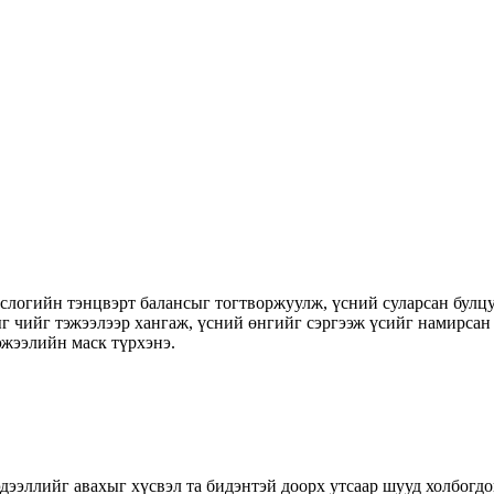
слогийн тэнцвэрт балансыг тогтворжуулж, үсний суларсан булц
г чийг тэжээлээр хангаж, үсний өнгийг сэргээж үсийг намирсан 
ээлийн маск түрхэнэ.
дээллийг авахыг хүсвэл та бидэнтэй доорх утсаар шууд холбогдо