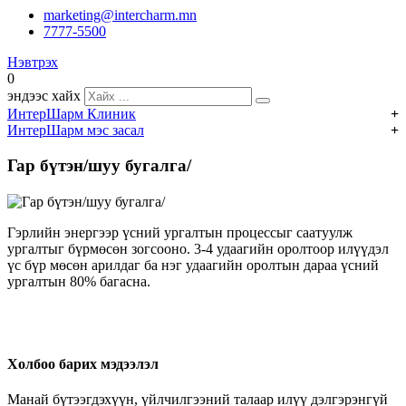
marketing@intercharm.mn
7777-5500
Нэвтрэх
0
эндээс хайх
ИнтерШарм Клиник
ИнтерШарм мэс засал
HIFU эмчилгээ
Хагалгааны төрөл
Гар бүтэн/шуу бугалга/
Дусал эмчилгээ
Хөхний мэс засал
Тариа, тарилга эмчилгээ
Суганы мэс засал
Гэрлийн энергээр үсний ургалтын процессыг саатуулж
Лазер эмчилгээ
ургалтыг бүрмөсөн зогсооно. 3-4 удаагийн оролтоор илүүдэл
Нүүр, хацрын мэс засал
үс бүр мөсөн арилдаг ба нэг удаагийн оролтын дараа үсний
Нүүрний массаж
ургалтын 80% багасна.
Нүдний мэс засал, мэс ажилбар
Нүүрний аппаратны үйлчилгээ
Хамрын мэс засал, мэс ажилбар
Интрасьютикалс ийлдэс
Чихний мэс засал
ELOS
Холбоо барих мэдээлэл
Өөх соруулах мэс засал
Үсний үйлчилгээ
Манай бүтээгдэхүүн, үйлчилгээний талаар илүү дэлгэрэнгүй