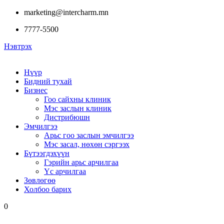
marketing@intercharm.mn
7777-5500
Нэвтрэх
Нүүр
Бидний тухай
Бизнес
Гоо сайхны клиник
Мэс заслын клиник
Дистрибюшн
Эмчилгээ
Арьс гоо заслын эмчилгээ
Мэс засал, нөхөн сэргээх
Бүтээгдэхүүн
Гэрийн арьс арчилгаа
Үс арчилгаа
Зөвлөгөө
Холбоо барих
0