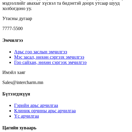
Мэс ажилбарууд
мэдээллийг авахыг хүсвэл та бидэнтэй доорх утсаар шууд
Эмэгтэй үс
холбогдоно уу.
Ботокс
Эрэгтэй үс
Утасны дугаар
Курсын эмчилгээ
7777-5500
Эмчилгээ
Арьс гоо заслын эмчилгээ
Мэс засал, нөхөн сэргээх эмчилгээ
Гоо сайхан, нөхөн сэргээх эмчилгээ
Имэйл хаяг
Sales@intercharm.mn
Бүтээгдэхүүн
Гэрийн арьс арчилгаа
Клиник орчины арьс арчилгаа
Үс арчилгаа
Цагийн хуваарь