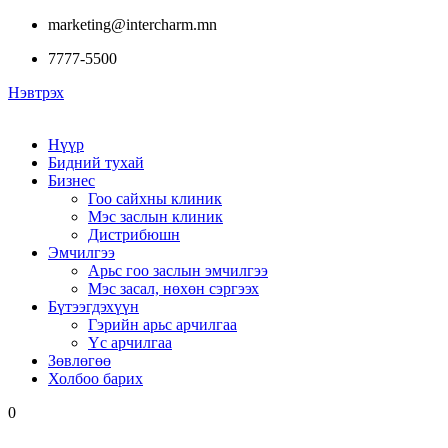
marketing@intercharm.mn
7777-5500
Нэвтрэх
Нүүр
Бидний тухай
Бизнес
Гоо сайхны клиник
Мэс заслын клиник
Дистрибюшн
Эмчилгээ
Арьс гоо заслын эмчилгээ
Мэс засал, нөхөн сэргээх
Бүтээгдэхүүн
Гэрийн арьс арчилгаа
Үс арчилгаа
Зөвлөгөө
Холбоо барих
0