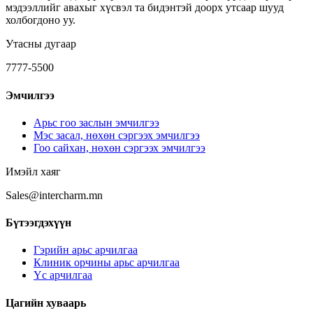
Мэс ажилбарууд
мэдээллийг авахыг хүсвэл та бидэнтэй доорх утсаар шууд
Эмэгтэй үс
холбогдоно уу.
Ботокс
Эрэгтэй үс
Утасны дугаар
Курсын эмчилгээ
7777-5500
Эмчилгээ
Арьс гоо заслын эмчилгээ
Мэс засал, нөхөн сэргээх эмчилгээ
Гоо сайхан, нөхөн сэргээх эмчилгээ
Имэйл хаяг
Sales@intercharm.mn
Бүтээгдэхүүн
Гэрийн арьс арчилгаа
Клиник орчины арьс арчилгаа
Үс арчилгаа
Цагийн хуваарь