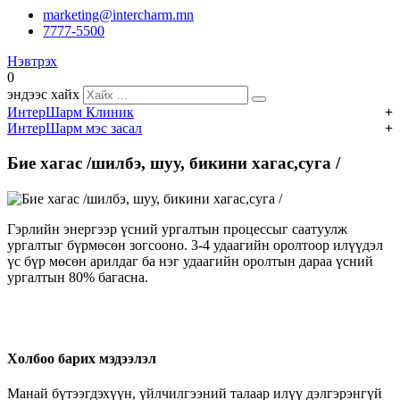
marketing@intercharm.mn
7777-5500
Нэвтрэх
0
эндээс хайх
ИнтерШарм Клиник
ИнтерШарм мэс засал
HIFU эмчилгээ
Хагалгааны төрөл
Бие хагас /шилбэ, шуу, бикини хагас,суга /
Дусал эмчилгээ
Хөхний мэс засал
Тариа, тарилга эмчилгээ
Суганы мэс засал
Гэрлийн энергээр үсний ургалтын процессыг саатуулж
Лазер эмчилгээ
ургалтыг бүрмөсөн зогсооно. 3-4 удаагийн оролтоор илүүдэл
Нүүр, хацрын мэс засал
үс бүр мөсөн арилдаг ба нэг удаагийн оролтын дараа үсний
Нүүрний массаж
ургалтын 80% багасна.
Нүдний мэс засал, мэс ажилбар
Нүүрний аппаратны үйлчилгээ
Хамрын мэс засал, мэс ажилбар
Интрасьютикалс ийлдэс
Чихний мэс засал
ELOS
Холбоо барих мэдээлэл
Өөх соруулах мэс засал
Үсний үйлчилгээ
Манай бүтээгдэхүүн, үйлчилгээний талаар илүү дэлгэрэнгүй